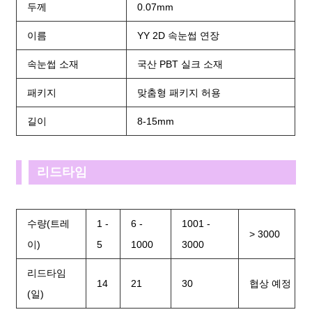
두께
0.07mm
이름
YY 2D 속눈썹 연장
속눈썹 소재
국산 PBT 실크 소재
패키지
맞춤형 패키지 허용
길이
8-15mm
리드타임
수량(트레
1 -
6 -
1001 -
> 3000
이)
5
1000
3000
리드타임
14
21
30
협상 예정
(일)