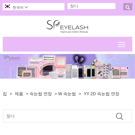

한국어

메인
집
>
제품
>
속눈썹 연장
>
W 속눈썹
>
YY 2D 속눈썹 연장