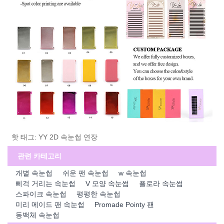
핫 태그: YY 2D 속눈썹 연장
관련 카테고리
개별 속눈썹
쉬운 팬 속눈썹
w 속눈썹
삐걱 거리는 속눈썹
V 모양 속눈썹
플로라 속눈썹
스파이크 속눈썹
평평한 속눈썹
미리 메이드 팬 속눈썹
Promade Pointy 팬
동백체 속눈썹