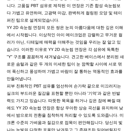
니다. 고품질 PBT 섬유로 제작된 이 연장은 기존 합성 속눈썹보
다 가볍고 유연하며, 고광택 마감, 완벽하게 컬링된 모양 및 테이
퍼진 팁으로 설계되었습니다.
YY 2D 속눈썹 연장의 모든 쌍은 눈의 아름다움에 대한 깊은 이해
에서 시작됩니다. 이상적인 아이 메이크업은 강렬하고 무거운 컬
러가 아닌, 디테일에 매력을 더해주는 것임을 우리는 잘 알고 있
습니다. 이러한 이유로 YY 2D 속눈썹 연장은 각 섬유에 독특한
"Y" 구조를 꼼꼼하게 새겨넣습니다. 견고한 베이스에서 분리된 새
로운 솜털과 같은 두 개의 미세한 팁이 눈 깜짝할 사이에 서로 엮
여 푹신하고 풍성하며 가볍고 바람이 잘 통하는 역동적인 효과를
만들어냅니다.
피부 친화적인 PBT 섬유를 엄선하여 손가락 끝으로 미끄러지는
실크의 부드러운 질감을 표현할 뿐만 아니라 '기억'과 같은 반발
력도 가지고 있습니다. 따뜻한 목욕을 하거나 깊은 잠에 빠질 때
에도 YY 2D 속눈썹 연장은 항상 우아한 상승 곡선을 유지하여 낮
에서 밤으로의 전환을 침착하게 처리할 수 있도록 도와줍니다. 미
크론 수준의 가벼움과 질감으로 접목이 편안해집니다. 당신의 빛
나는 눈빛의 다정한 포옹만 남겨두고 그 존재조차 잊어버릴지도