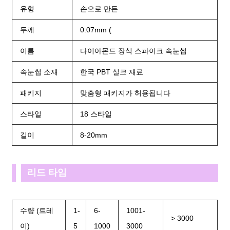
유형
손으로 만든
두께
0.07mm (
이름
다이아몬드 장식 스파이크 속눈썹
속눈썹 소재
한국 PBT 실크 재료
패키지
맞춤형 패키지가 허용됩니다
스타일
18 스타일
길이
8-20mm
리드 타임
수량 (트레
1-
6-
1001-
> 3000
이)
5
1000
3000