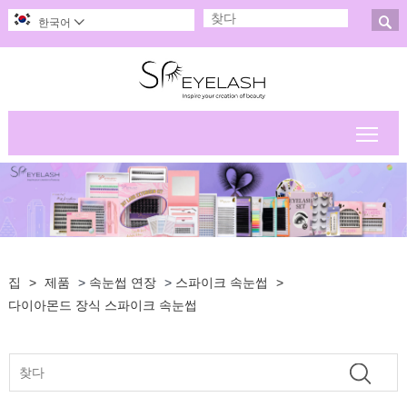

한국어

메인
집
>
제품
>
속눈썹 연장
>
스파이크 속눈썹
>
다이아몬드 장식 스파이크 속눈썹