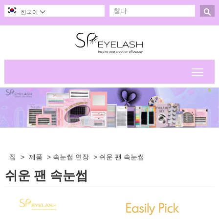

한국어

메인
집
>
제품
>
속눈썹 연장
>
쉬운 팬 속눈썹
쉬운 팬 속눈썹